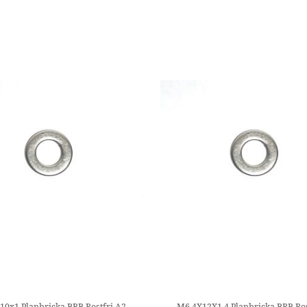
10x1 Planbricka BRB Rostfri A2
M6,4X12X1,4 Planbricka BRB Ros