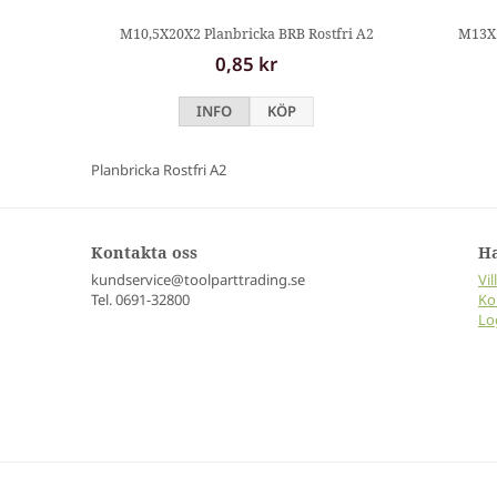
M10,5X20X2 Planbricka BRB Rostfri A2
M13X2
0,85 kr
INFO
KÖP
Planbricka Rostfri A2
Kontakta oss
H
kundservice@toolparttrading.se
Vil
Tel. 0691-32800
Ko
Lo