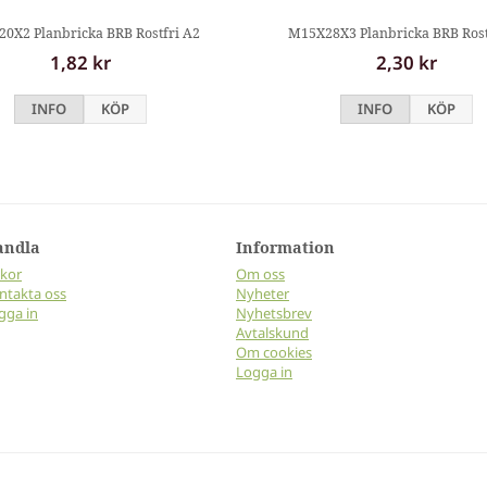
0X2 Planbricka BRB Rostfri A2
M15X28X3 Planbricka BRB Rost
1,82 kr
2,30 kr
INFO
KÖP
INFO
KÖP
andla
Information
lkor
Om oss
ntakta oss
Nyheter
gga in
Nyhetsbrev
Avtalskund
Om cookies
Logga in