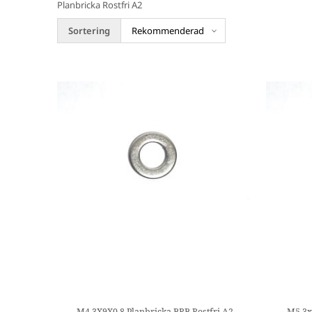
Planbricka Rostfri A2
Sortering
M4,3X9X0,8 Planbricka BRB Rostfri A2
M5,3x