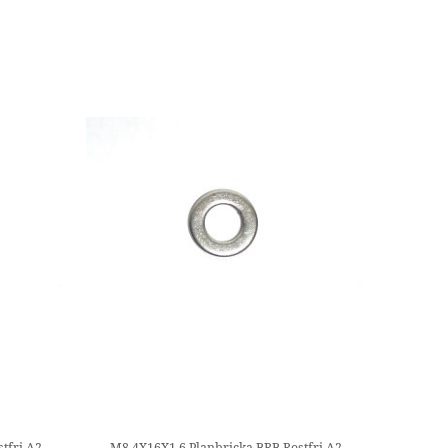
tfri A2
M8,4X16X1,6 Planbricka BRB Rostfri A2