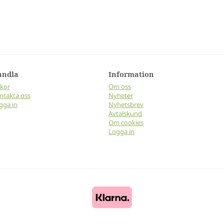
andla
Information
lkor
Om oss
ntakta oss
Nyheter
gga in
Nyhetsbrev
Avtalskund
Om cookies
Logga in