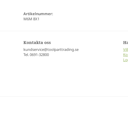
Artikelnummer:
M6M 8X1
Kontakta oss
H
kundservice@toolparttrading.se
Vil
Tel. 0691-32800
Ko
Lo