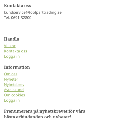
Kontakta oss
kundservice@toolparttrading.se
Tel. 0691-32800
Handla
Villkor
Kontakta oss
Logga in
Information
Om oss
Nyheter
Nyhetsbrev
Avtalskund
Om cookies
Logga in
Prenumerera på nyhetsbrevet för våra
bästa erbjudanden och nyheter!