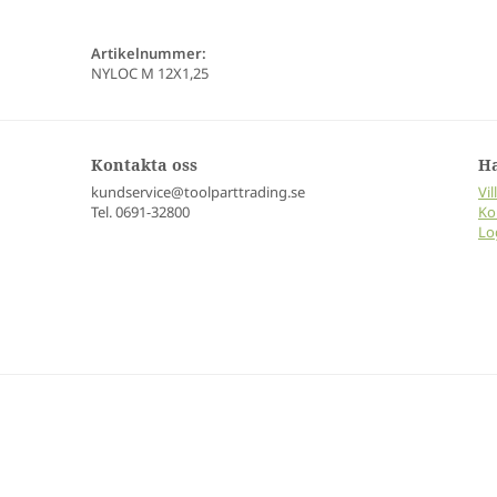
Artikelnummer:
NYLOC M 12X1,25
Kontakta oss
H
kundservice@toolparttrading.se
Vil
Tel. 0691-32800
Ko
Lo