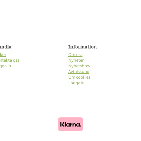
andla
Information
lkor
Om oss
ntakta oss
Nyheter
gga in
Nyhetsbrev
Avtalskund
Om cookies
Logga in