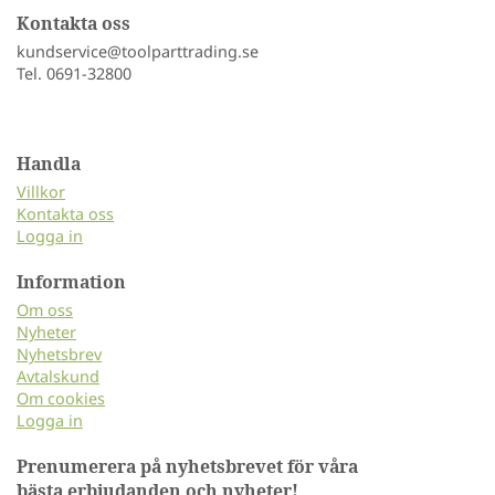
Kontakta oss
kundservice@toolparttrading.se
Tel. 0691-32800
Handla
Villkor
Kontakta oss
Logga in
Information
Om oss
Nyheter
Nyhetsbrev
Avtalskund
Om cookies
Logga in
Prenumerera på nyhetsbrevet för våra
bästa erbjudanden och nyheter!