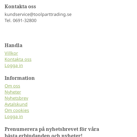
Kontakta oss
kundservice@toolparttrading.se
Tel. 0691-32800
Handla
Villkor
Kontakta oss
Logga in
Information
Om oss
Nyheter
Nyhetsbrev
Avtalskund
Om cookies
Logga in
Prenumerera på nyhetsbrevet för våra
bästa erbjudanden och nyheter!