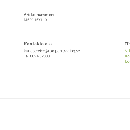
Artikelnummer:
M6S9 16X110
Kontakta oss
H
kundservice@toolparttrading.se
Vil
Tel. 0691-32800
Ko
Lo