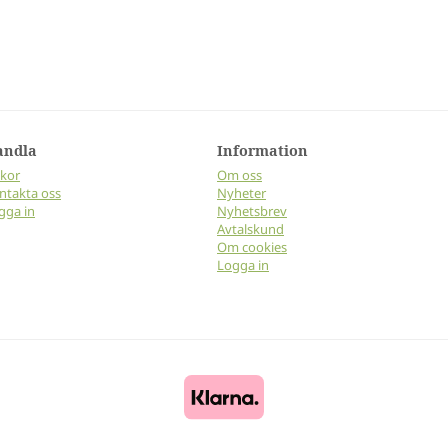
andla
Information
lkor
Om oss
ntakta oss
Nyheter
gga in
Nyhetsbrev
Avtalskund
Om cookies
Logga in