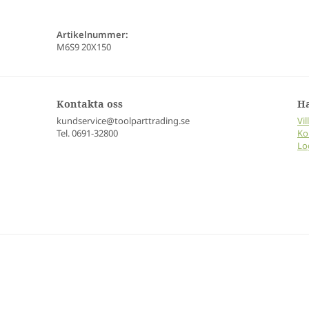
Artikelnummer:
M6S9 20X150
Kontakta oss
H
kundservice@toolparttrading.se
Vil
Tel. 0691-32800
Ko
Lo