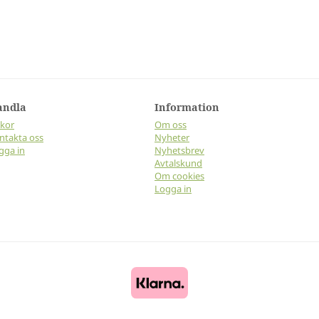
andla
Information
lkor
Om oss
ntakta oss
Nyheter
gga in
Nyhetsbrev
Avtalskund
Om cookies
Logga in