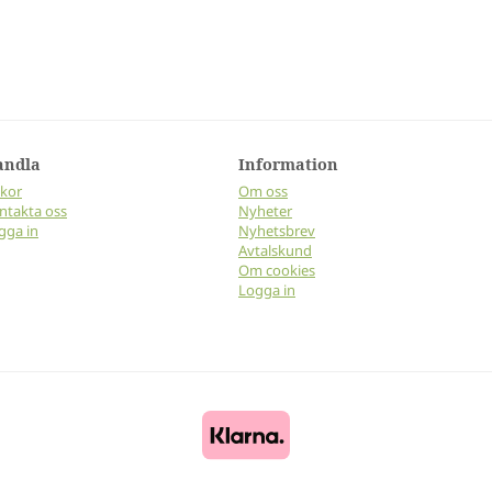
andla
Information
lkor
Om oss
ntakta oss
Nyheter
gga in
Nyhetsbrev
Avtalskund
Om cookies
Logga in