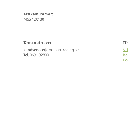
Artikelnummer:
M6S 12X130
Kontakta oss
H
kundservice@toolparttrading.se
Vil
Tel. 0691-32800
Ko
Lo