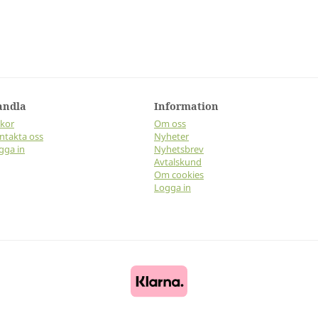
andla
Information
lkor
Om oss
ntakta oss
Nyheter
gga in
Nyhetsbrev
Avtalskund
Om cookies
Logga in