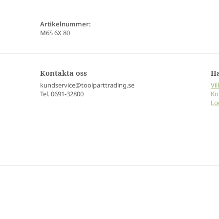
Artikelnummer:
M6S 6X 80
Kontakta oss
H
kundservice@toolparttrading.se
Vil
Tel. 0691-32800
Ko
Lo