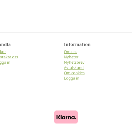
andla
Information
lkor
Om oss
ntakta oss
Nyheter
gga in
Nyhetsbrev
Avtalskund
Om cookies
Logga in