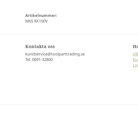
Artikelnummer:
M6S 8X100V
Kontakta oss
H
kundservice@toolparttrading.se
Vil
Tel. 0691-32800
Ko
Lo