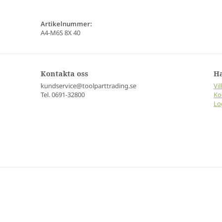
Artikelnummer:
A4-M6S 8X 40
Kontakta oss
H
kundservice@toolparttrading.se
Vil
Tel. 0691-32800
Ko
Lo