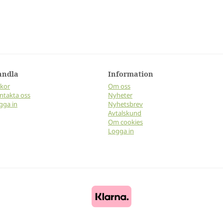
andla
Information
lkor
Om oss
ntakta oss
Nyheter
gga in
Nyhetsbrev
Avtalskund
Om cookies
Logga in