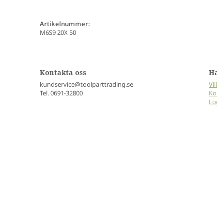
Artikelnummer:
M6S9 20X 50
Kontakta oss
H
kundservice@toolparttrading.se
Vil
Tel. 0691-32800
Ko
Lo