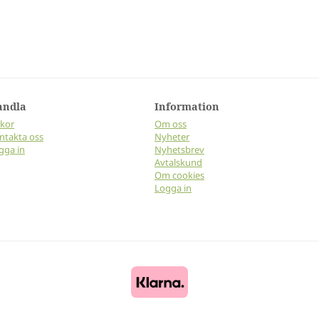
andla
Information
lkor
Om oss
ntakta oss
Nyheter
gga in
Nyhetsbrev
Avtalskund
Om cookies
Logga in