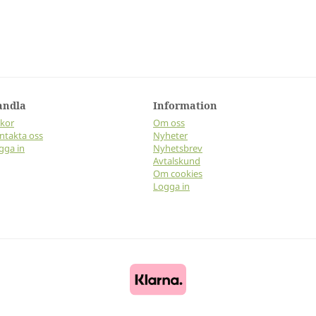
andla
Information
lkor
Om oss
ntakta oss
Nyheter
gga in
Nyhetsbrev
Avtalskund
Om cookies
Logga in