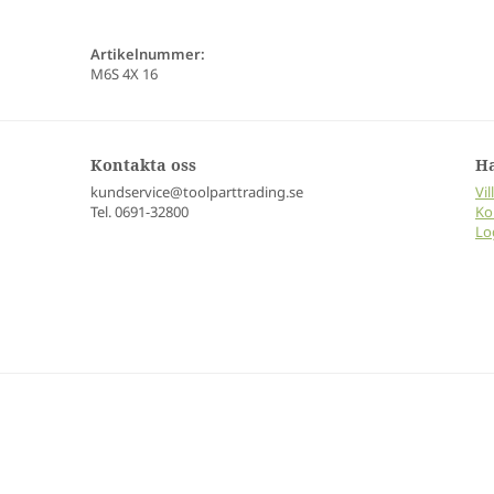
Artikelnummer:
M6S 4X 16
Kontakta oss
H
kundservice@toolparttrading.se
Vil
Tel. 0691-32800
Ko
Lo