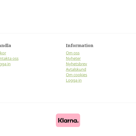
andla
Information
lkor
Om oss
ntakta oss
Nyheter
gga in
Nyhetsbrev
Avtalskund
Om cookies
Logga in