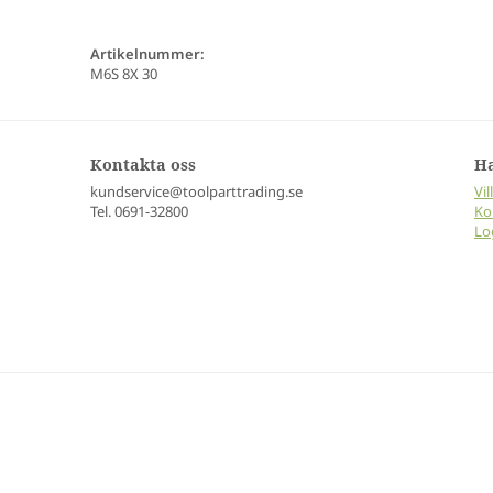
Artikelnummer:
M6S 8X 30
Kontakta oss
H
kundservice@toolparttrading.se
Vil
Tel. 0691-32800
Ko
Lo