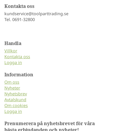
Kontakta oss
kundservice@toolparttrading.se
Tel. 0691-32800
Handla
Villkor
Kontakta oss
Logga in
Information
Om oss
Nyheter
Nyhetsbrev
Avtalskund
Om cookies
Logga in
Prenumerera på nyhetsbrevet för våra
bästa erbjudanden och nyheter!