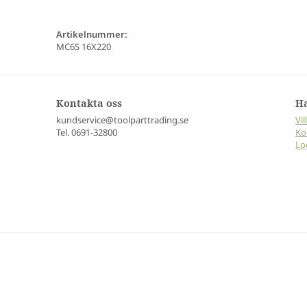
Artikelnummer:
MC6S 16X220
Kontakta oss
H
kundservice@toolparttrading.se
Vil
Tel. 0691-32800
Ko
Lo