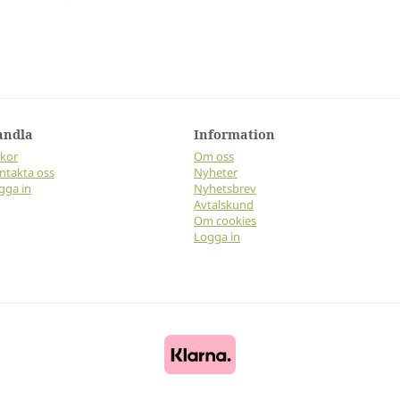
andla
Information
lkor
Om oss
ntakta oss
Nyheter
gga in
Nyhetsbrev
Avtalskund
Om cookies
Logga in