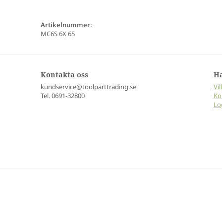
Artikelnummer:
MC6S 6X 65
Kontakta oss
H
kundservice@toolparttrading.se
Vil
Tel. 0691-32800
Ko
Lo