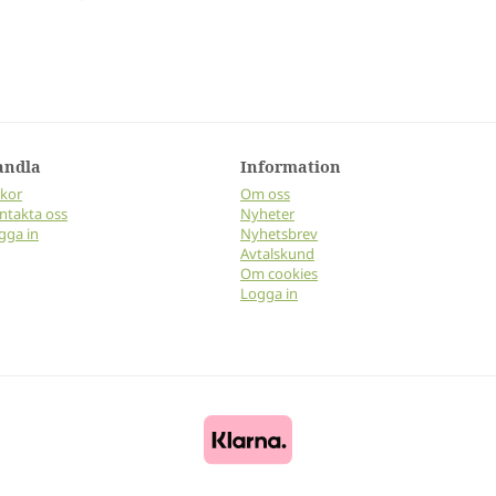
andla
Information
lkor
Om oss
ntakta oss
Nyheter
gga in
Nyhetsbrev
Avtalskund
Om cookies
Logga in