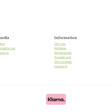
andla
Information
lkor
Om oss
ntakta oss
Nyheter
gga in
Nyhetsbrev
Avtalskund
Om cookies
Logga in