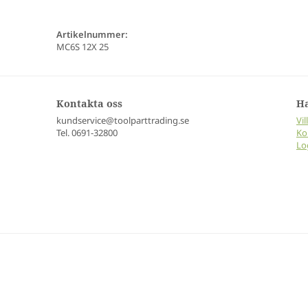
Artikelnummer:
MC6S 12X 25
Kontakta oss
H
kundservice@toolparttrading.se
Vil
Tel. 0691-32800
Ko
Lo