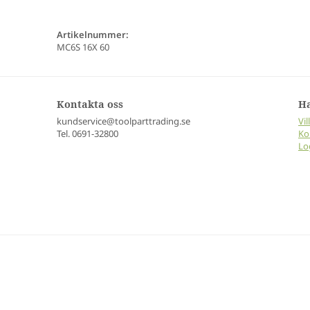
Artikelnummer:
MC6S 16X 60
Kontakta oss
H
kundservice@toolparttrading.se
Vil
Tel. 0691-32800
Ko
Lo