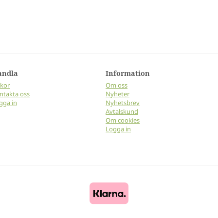
andla
Information
lkor
Om oss
ntakta oss
Nyheter
gga in
Nyhetsbrev
Avtalskund
Om cookies
Logga in