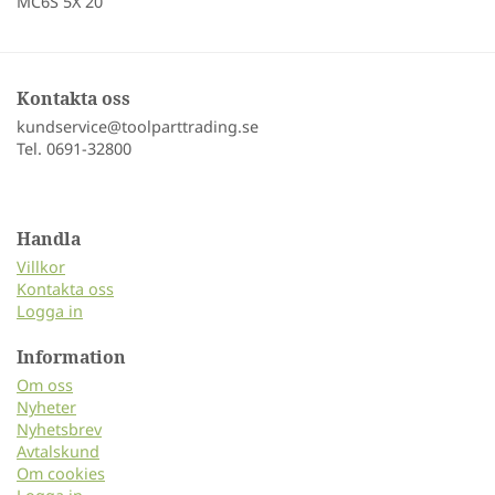
MC6S 5X 20
Kontakta oss
kundservice@toolparttrading.se
Tel. 0691-32800
Handla
Villkor
Kontakta oss
Logga in
Information
Om oss
Nyheter
Nyhetsbrev
Avtalskund
Om cookies