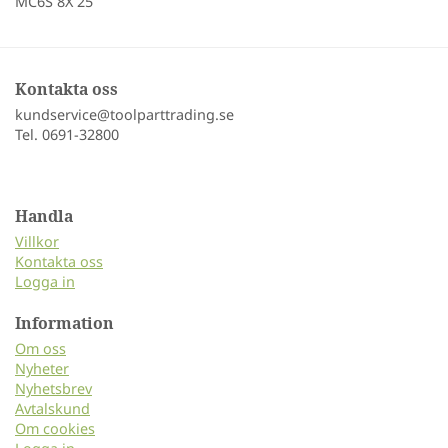
MC6S 8X 25
Kontakta oss
kundservice@toolparttrading.se
Tel. 0691-32800
Handla
Villkor
Kontakta oss
Logga in
Information
Om oss
Nyheter
Nyhetsbrev
Avtalskund
Om cookies