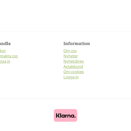
andla
Information
lkor
Om oss
ntakta oss
Nyheter
gga in
Nyhetsbrev
Avtalskund
Om cookies
Logga in