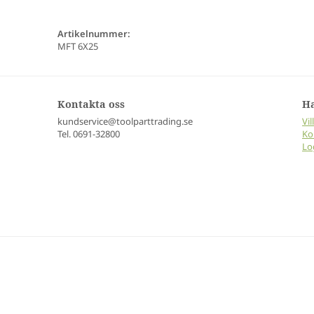
Artikelnummer:
MFT 6X25
Kontakta oss
H
kundservice@toolparttrading.se
Vil
Tel. 0691-32800
Ko
Lo