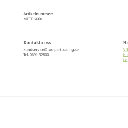
Artikelnummer:
MFTF 6X60
Kontakta oss
H
kundservice@toolparttrading.se
Vil
Tel. 0691-32800
Ko
Lo