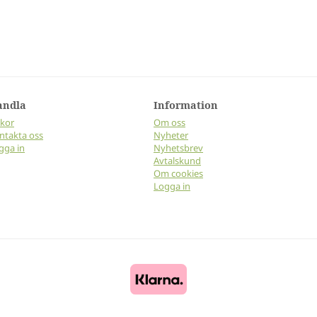
andla
Information
lkor
Om oss
ntakta oss
Nyheter
gga in
Nyhetsbrev
Avtalskund
Om cookies
Logga in