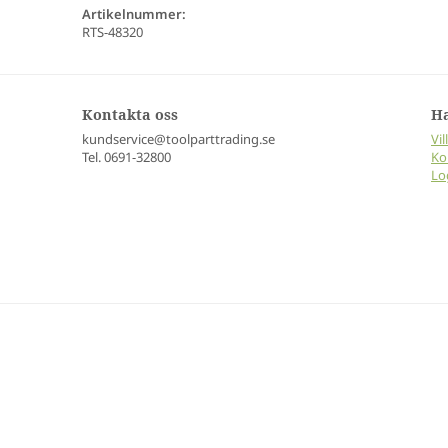
Artikelnummer:
RTS-48320
Kontakta oss
H
kundservice@toolparttrading.se
Vil
Tel. 0691-32800
Ko
Lo