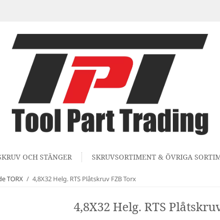
SKRUV OCH STÄNGER
SKRUVSORTIMENT & ÖVRIGA SORTI
nde TORX
/
4,8X32 Helg. RTS Plåtskruv FZB Torx
4,8X32 Helg. RTS Plåtskru