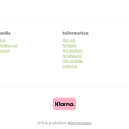
andla
Information
lkor
Om oss
ntakta oss
Nyheter
gga in
Nyhetsbrev
Avtalskund
Om cookies
Logga in
Drift & produktion:
Wikinggruppen