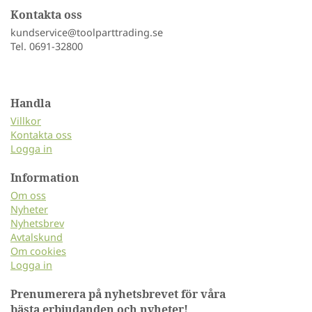
Kontakta oss
kundservice@toolparttrading.se
Tel. 0691-32800
Handla
Villkor
Kontakta oss
Logga in
Information
Om oss
Nyheter
Nyhetsbrev
Avtalskund
Om cookies
Logga in
Prenumerera på nyhetsbrevet för våra
bästa erbjudanden och nyheter!