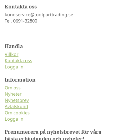
Kontakta oss
kundservice@toolparttrading.se
Tel. 0691-32800
Handla
Villkor
Kontakta oss
Logga in
Information
Om oss
Nyheter
Nyhetsbrev
Avtalskund
Om cookies
Logga in
Prenumerera på nyhetsbrevet för våra
bästa erbjudanden och nyheter!