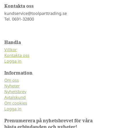
Kontakta oss
kundservice@toolparttrading.se
Tel. 0691-32800
Handla
Villkor
Kontakta oss
Logga in
Information
Om oss
Nyheter
Nyhetsbrev
Avtalskund
Om cookies
Logga in
Prenumerera på nyhetsbrevet för våra
bästa erbjudanden och nyheter!