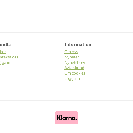
andla
Information
lkor
Om oss
ntakta oss
Nyheter
gga in
Nyhetsbrev
Avtalskund
Om cookies
Logga in