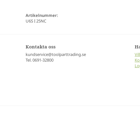
Artikelnummer:
U6S I 25NC
Kontakta oss
H
kundservice@toolparttrading.se
Vil
Tel. 0691-32800
Ko
Lo