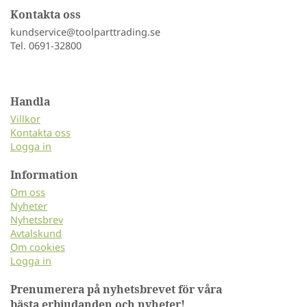
Kontakta oss
kundservice@toolparttrading.se
Tel. 0691-32800
Handla
Villkor
Kontakta oss
Logga in
Information
Om oss
Nyheter
Nyhetsbrev
Avtalskund
Om cookies
Logga in
Prenumerera på nyhetsbrevet för våra
bästa erbjudanden och nyheter!