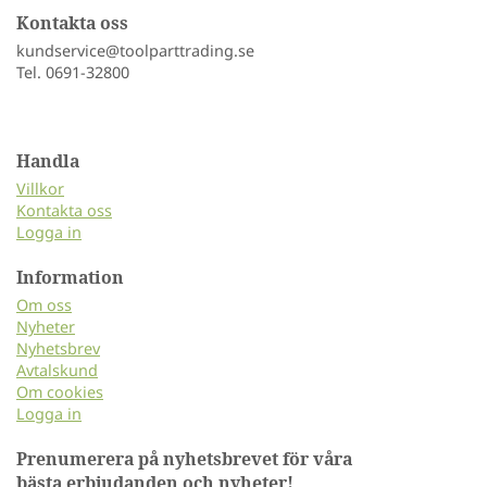
Kontakta oss
kundservice@toolparttrading.se
Tel. 0691-32800
Handla
Villkor
Kontakta oss
Logga in
Information
Om oss
Nyheter
Nyhetsbrev
Avtalskund
Om cookies
Logga in
Prenumerera på nyhetsbrevet för våra
bästa erbjudanden och nyheter!