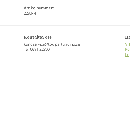
Artikelnummer:
2290- 4
Kontakta oss
H
kundservice@toolparttrading.se
Vil
Tel. 0691-32800
Ko
Lo