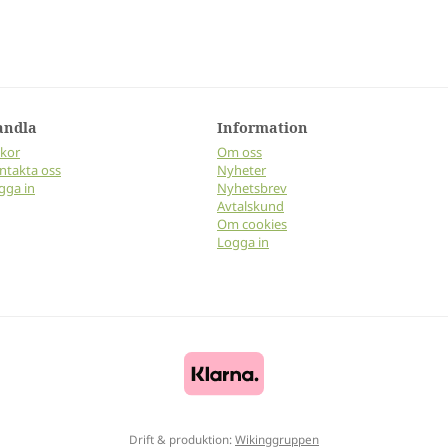
andla
Information
lkor
Om oss
ntakta oss
Nyheter
gga in
Nyhetsbrev
Avtalskund
Om cookies
Logga in
Drift & produktion:
Wikinggruppen