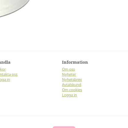
andla
Information
lkor
Om oss
ntakta oss
Nyheter
gga in
Nyhetsbrev
Avtalskund
Om cookies
Logga in