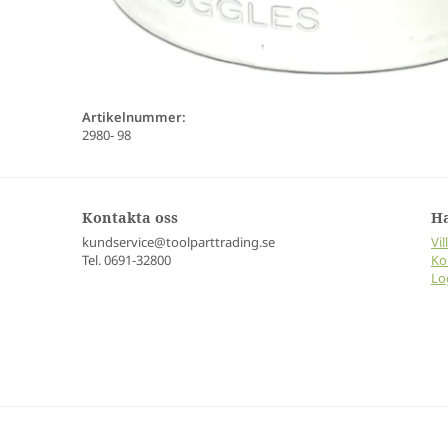
Artikelnummer:
2980- 98
Kontakta oss
H
kundservice@toolparttrading.se
Vil
Tel. 0691-32800
Ko
Lo