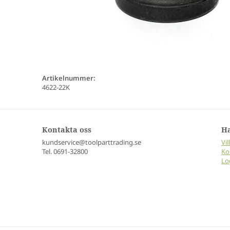
Artikelnummer:
4622-22K
Kontakta oss
H
kundservice@toolparttrading.se
Vil
Tel. 0691-32800
Ko
Lo