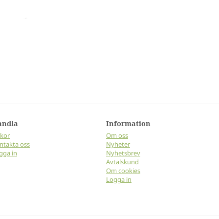
andla
Information
lkor
Om oss
ntakta oss
Nyheter
gga in
Nyhetsbrev
Avtalskund
Om cookies
Logga in