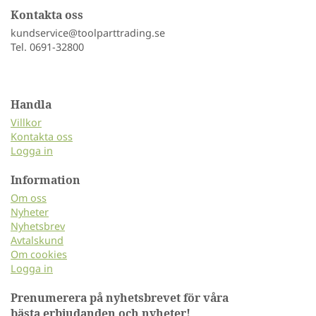
Kontakta oss
kundservice@toolparttrading.se
Tel. 0691-32800
Handla
Villkor
Kontakta oss
Logga in
Information
Om oss
Nyheter
Nyhetsbrev
Avtalskund
Om cookies
Logga in
Prenumerera på nyhetsbrevet för våra
bästa erbjudanden och nyheter!