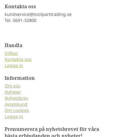
Kontakta oss
kundservice@toolparttrading.se
Tel. 0691-32800
Handla
Villkor
Kontakta oss
Logga in
Information
Om oss
Nyheter
Nyhetsbrev
Avtalskund
Om cookies
Logga in
Prenumerera på nyhetsbrevet för våra
bästa erbjudanden och nyheter!