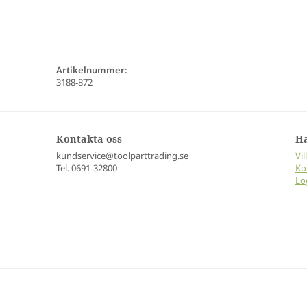
Artikelnummer:
3188-872
Kontakta oss
H
kundservice@toolparttrading.se
Vil
Tel. 0691-32800
Ko
Lo