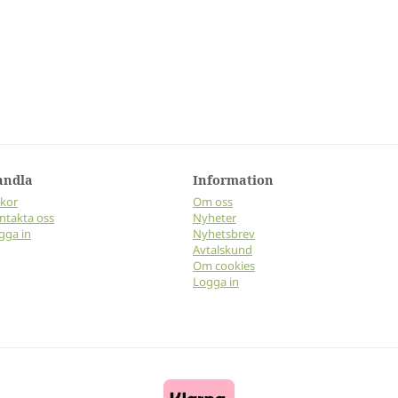
andla
Information
lkor
Om oss
ntakta oss
Nyheter
gga in
Nyhetsbrev
Avtalskund
Om cookies
Logga in