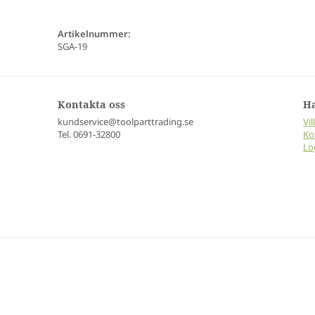
Artikelnummer:
SGA-19
Kontakta oss
H
kundservice@toolparttrading.se
Vil
Tel. 0691-32800
Ko
Lo