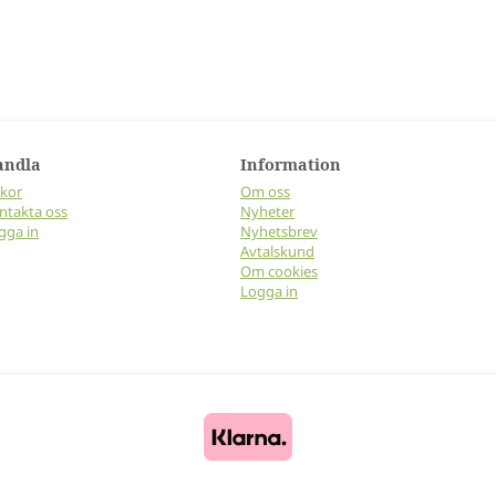
andla
Information
lkor
Om oss
ntakta oss
Nyheter
gga in
Nyhetsbrev
Avtalskund
Om cookies
Logga in