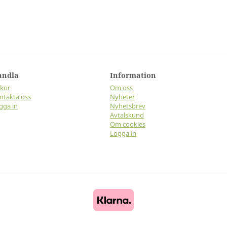
andla
Information
lkor
Om oss
ntakta oss
Nyheter
gga in
Nyhetsbrev
Avtalskund
Om cookies
Logga in