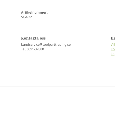
Artikelnummer:
SGA-22
Kontakta oss
H
kundservice@toolparttrading.se
Vil
Tel. 0691-32800
Ko
Lo