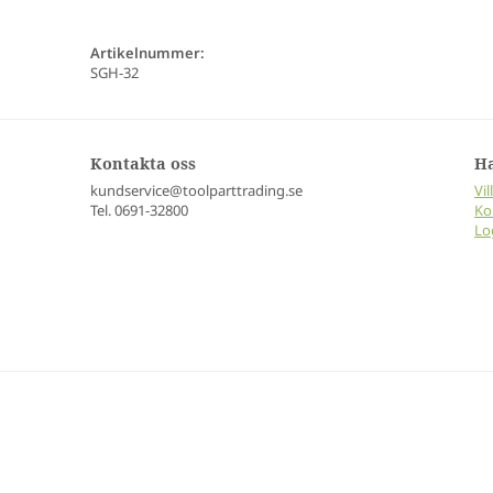
Artikelnummer:
SGH-32
Kontakta oss
H
kundservice@toolparttrading.se
Vil
Tel. 0691-32800
Ko
Lo