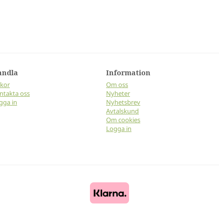
andla
Information
lkor
Om oss
ntakta oss
Nyheter
gga in
Nyhetsbrev
Avtalskund
Om cookies
Logga in