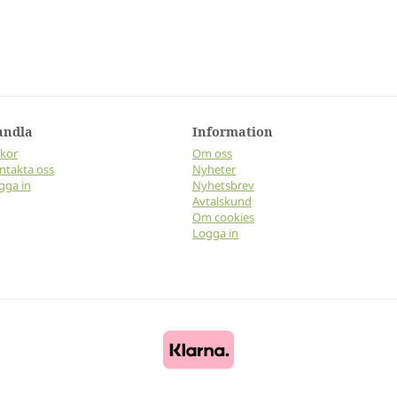
andla
Information
lkor
Om oss
ntakta oss
Nyheter
gga in
Nyhetsbrev
Avtalskund
Om cookies
Logga in