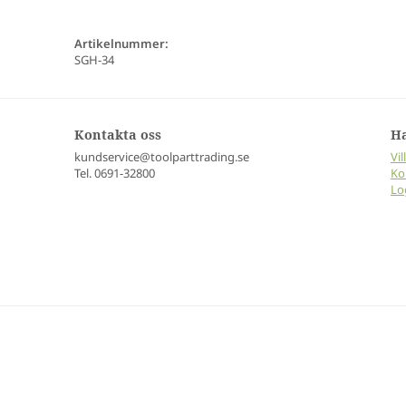
Artikelnummer:
SGH-34
Kontakta oss
H
kundservice@toolparttrading.se
Vil
Tel. 0691-32800
Ko
Lo