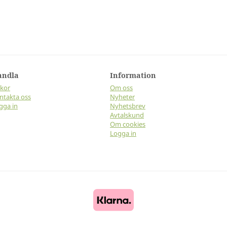
andla
Information
lkor
Om oss
ntakta oss
Nyheter
gga in
Nyhetsbrev
Avtalskund
Om cookies
Logga in