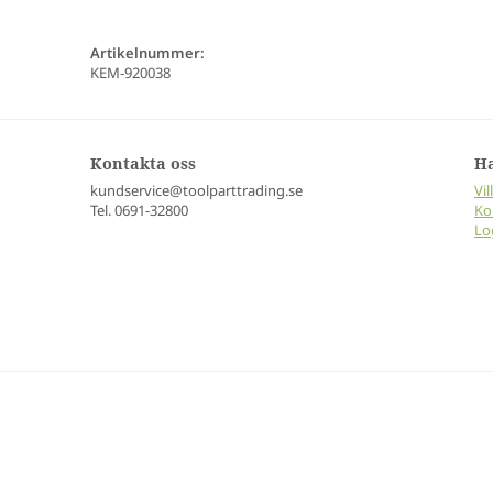
Artikelnummer:
KEM-920038
Kontakta oss
H
kundservice@toolparttrading.se
Vil
Tel. 0691-32800
Ko
Lo