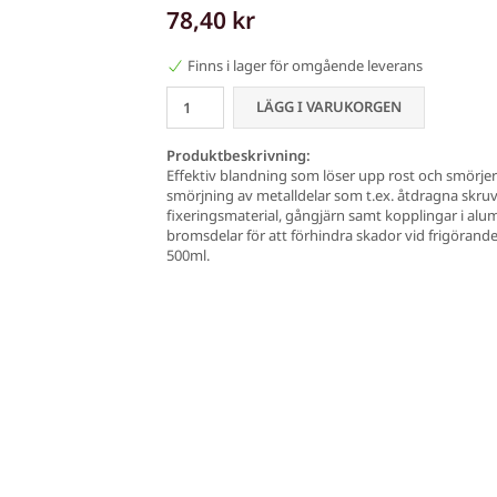
78,40 kr
Finns i lager för omgående leverans
LÄGG I VARUKORGEN
Produktbeskrivning:
Effektiv blandning som löser upp rost och smörj
smörjning av metalldelar som t.ex. åtdragna skruvar,
fixeringsmaterial, gångjärn samt kopplingar i alum
bromsdelar för att förhindra skador vid frigörande
500ml.