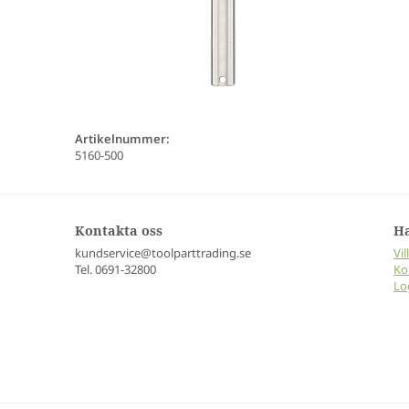
Artikelnummer:
5160-500
Kontakta oss
H
kundservice@toolparttrading.se
Vil
Tel. 0691-32800
Ko
Lo