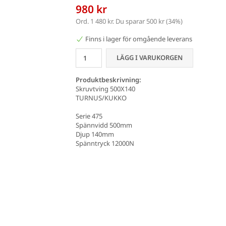
980 kr
Ord.
1 480 kr
. Du sparar
500 kr
(
34
%)
Finns i lager för omgående leverans
LÄGG I VARUKORGEN
Produktbeskrivning:
Skruvtving 500X140
TURNUS/KUKKO
Serie 475
Spännvidd 500mm
Djup 140mm
Spänntryck 12000N