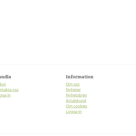
andla
Information
lkor
Om oss
ntakta oss
Nyheter
gga in
Nyhetsbrev
Avtalskund
Om cookies
Logga in