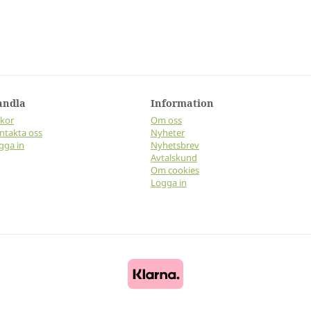
andla
Information
lkor
Om oss
ntakta oss
Nyheter
gga in
Nyhetsbrev
Avtalskund
Om cookies
Logga in