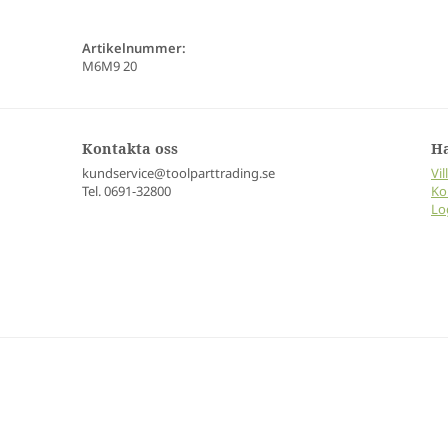
Artikelnummer:
M6M9 20
Kontakta oss
H
kundservice@toolparttrading.se
Vil
Tel. 0691-32800
Ko
Lo