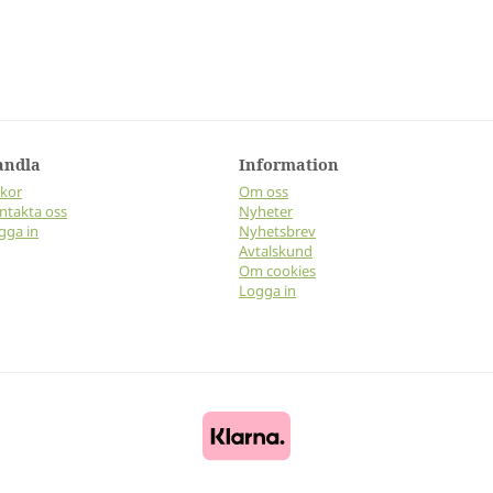
andla
Information
lkor
Om oss
ntakta oss
Nyheter
gga in
Nyhetsbrev
Avtalskund
Om cookies
Logga in