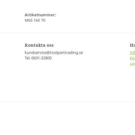
Artikelnummer:
M6S 16X 70
Kontakta oss
H
kundservice@toolparttrading.se
Vil
Tel. 0691-32800
Ko
Lo