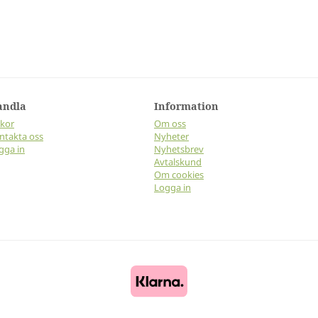
andla
Information
lkor
Om oss
ntakta oss
Nyheter
gga in
Nyhetsbrev
Avtalskund
Om cookies
Logga in