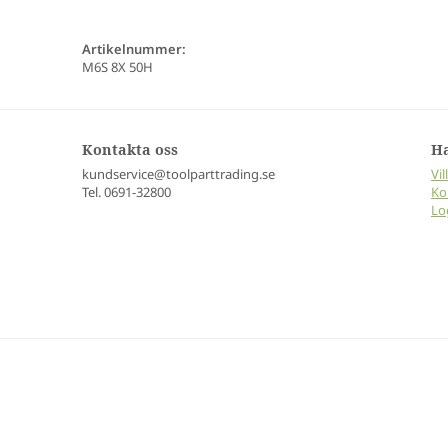
Artikelnummer:
M6S 8X 50H
Kontakta oss
H
kundservice@toolparttrading.se
Vil
Tel. 0691-32800
Ko
Lo