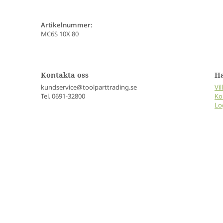
Artikelnummer:
MC6S 10X 80
Kontakta oss
H
kundservice@toolparttrading.se
Vil
Tel. 0691-32800
Ko
Lo