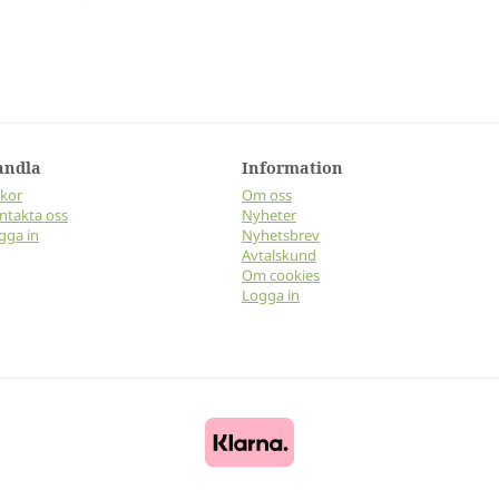
andla
Information
lkor
Om oss
ntakta oss
Nyheter
gga in
Nyhetsbrev
Avtalskund
Om cookies
Logga in