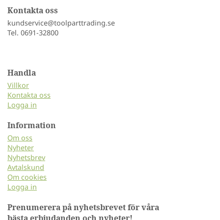
Kontakta oss
kundservice@toolparttrading.se
Tel. 0691-32800
Handla
Villkor
Kontakta oss
Logga in
Information
Om oss
Nyheter
Nyhetsbrev
Avtalskund
Om cookies
Logga in
Prenumerera på nyhetsbrevet för våra
bästa erbjudanden och nyheter!