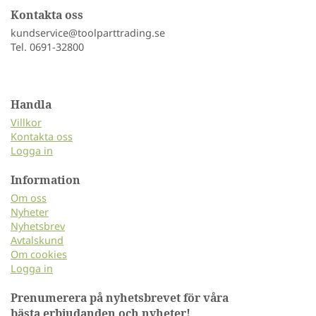
Kontakta oss
kundservice@toolparttrading.se
Tel. 0691-32800
Handla
Villkor
Kontakta oss
Logga in
Information
Om oss
Nyheter
Nyhetsbrev
Avtalskund
Om cookies
Logga in
Prenumerera på nyhetsbrevet för våra
bästa erbjudanden och nyheter!