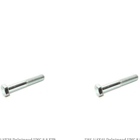
1/4X38 Delgängad UNC 8.8 FZB
U6S 1/4X45 Delgängad UNC 8.