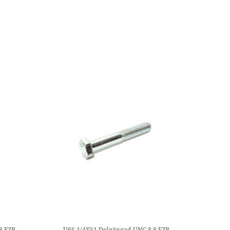
8 FZB
U6S 1/4X51 Delgängad UNC 8.8 FZB