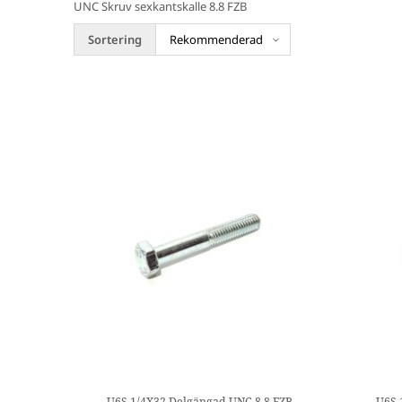
UNC Skruv sexkantskalle 8.8 FZB
Sortering
U6S 1/4X32 Delgängad UNC 8.8 FZB
U6S 